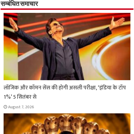
o
A
e
r
i
सम्बंधित समाचार
o
p
r
a
n
k
p
m
k
लॉजिक और कॉमन सेंस की होगी असली परीक्षा, ‘इंडिया के टॉप
1%’ 5 सितंबर से
August 7, 2026