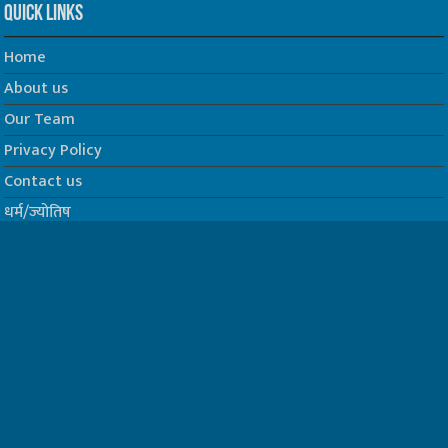
Quick Links
Home
About us
Our Team
Privacy Policy
Contact us
धर्म/ज्योतिष
फिल्म
Join us on Facebook
Follow us on Twitter
Website Developed by -
Prabhat Media Creations