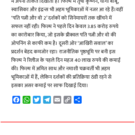
में अपनी ताकत दिखाता है। फिल्म में तृषा कृष्णन, योगी बाबू,
स्वासिका और इंद्रन्स भी अहम भूमिकाओं में नजर आ रहे हैं।वहीं
‘पति पत्नी और वो 2’ दर्शकों को सिनेमाघरों तक खींचने में
सफल नहीं रही। फिल्म ने पहले दिन केवल 3.85 करोड़ रुपये
का कारोबार किया, जो इसके प्रीक्वल पति पत्नी और वो की
ओपनिंग से काफी कम है। दूसरी ओर ‘आखिरी सवाल’ का
प्रदर्शन बेहद कमजोर रहा। राजनीतिक पृष्ठभूमि पर बनी इस
फिल्म ने रिलीज के पहले दिन महज 40 लाख रुपये की कमाई
की। फिल्म में अमित साध और नमाशी चक्रवर्ती भी अहम
भूमिकाओं में हैं, लेकिन दर्शकों की प्रतिक्रिया ठंडी रहने से
इसका असर कमाई पर साफ दिखाई दिया।
F
W
T
T
E
C
S
a
h
w
e
m
o
h
c
a
i
l
a
p
a
e
t
t
e
i
y
r
b
s
t
g
l
L
e