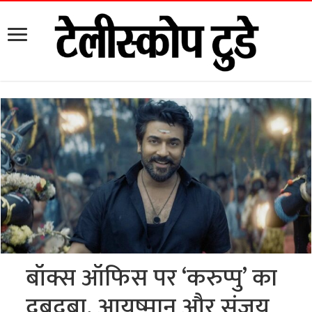
बॉक्स ऑफिस पर ‘करुप्पु’ का
दबदबा, आयुष्मान और संजय