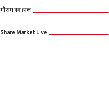
August 8, 2026
महाराजा अग्रसेन पब्लिक स्कूल में सजे नेतृत्व के सितारे,
छात्र प्रतिनिधियों को मिले बैज
August 8, 2026
मौसम का हाल
Share Market Live