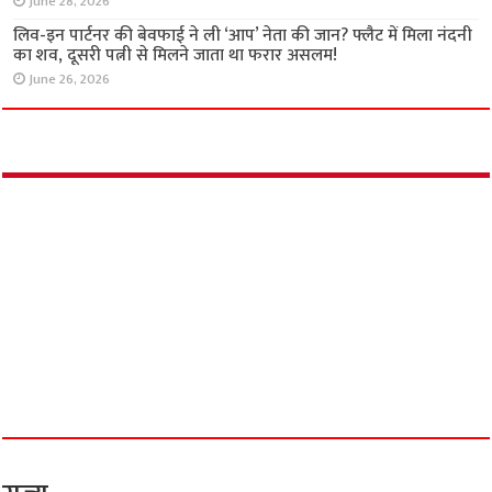
July 12, 2026
3 साल की ‘आजादी’ के लिए मंगेतर की बेरहम हत्या :
लोहागढ़ किले का खौफनाक सच, प्रेमी के साथ मिलकर
मंगेतर को खाई में धकेला!
June 28, 2026
लिव-इन पार्टनर की बेवफाई ने ली ‘आप’ नेता की जान?
फ्लैट में मिला नंदनी का शव, दूसरी पत्नी से मिलने जाता
था फरार असलम!
June 26, 2026