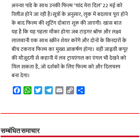
अनन्या पांडे के साथ उनकी फिल्म ‘चांद मेरा दिल’ 22 मई को
रिलीज होने जा रही है।सूत्रों के अनुसार, लुक में बदलाव पूरा होने
के बाद फिल्म की शूटिंग दोबारा शुरू की जाएगी। खास बात
यह है कि यह पहला मौका होगा जब टाइगर श्रॉफ और लक्ष्य
लालवानी एक साथ स्क्रीन शेयर करेंगे और दोनों के किरदारों के
बीच टकराव फिल्म का मुख्य आकर्षण होगा। वहीं जाह्नवी कपूर
की मौजूदगी से कहानी में लव ट्रायएंगल का एंगल भी देखने को
मिल सकता है, जो दर्शकों के लिए फिल्म को और दिलचस्प
बना देगा।
F
W
T
T
E
C
S
a
h
w
e
m
o
h
c
a
i
l
a
p
a
e
t
t
e
i
y
r
b
s
t
g
l
L
e
o
A
e
r
i
सम्बंधित समाचार
o
p
r
a
n