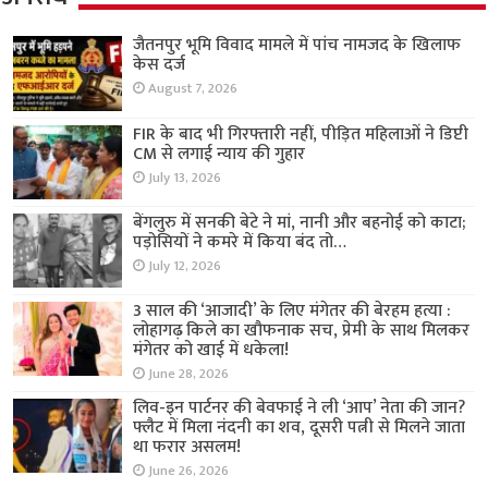
जैतनपुर भूमि विवाद मामले में पांच नामजद के खिलाफ
केस दर्ज
August 7, 2026
FIR के बाद भी गिरफ्तारी नहीं, पीड़ित महिलाओं ने डिप्टी
CM से लगाई न्याय की गुहार
July 13, 2026
बेंगलुरु में सनकी बेटे ने मां, नानी और बहनोई को काटा;
पड़ोसियों ने कमरे में किया बंद तो…
July 12, 2026
3 साल की ‘आजादी’ के लिए मंगेतर की बेरहम हत्या :
लोहागढ़ किले का खौफनाक सच, प्रेमी के साथ मिलकर
मंगेतर को खाई में धकेला!
June 28, 2026
लिव-इन पार्टनर की बेवफाई ने ली ‘आप’ नेता की जान?
फ्लैट में मिला नंदनी का शव, दूसरी पत्नी से मिलने जाता
था फरार असलम!
June 26, 2026