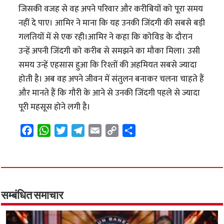
जिसकी वजह से वह अपने परिवार और करीबियों को पूरा समय
नहीं दे पाए। आमिर ने माना कि यह उनकी जिंदगी की सबसे बड़ी
गलतियों में से एक रही।आमिर ने कहा कि कोविड के दौरान
उन्हें अपनी जिंदगी को करीब से समझने का मौका मिला। उसी
समय उन्हें एहसास हुआ कि रिश्तों की अहमियत सबसे ज्यादा
होती है। अब वह अपने जीवन में संतुलन बनाकर चलना चाहते हैं
और मानते हैं कि गौरी के आने से उनकी जिंदगी पहले से ज्यादा
पूरी महसूस होने लगी है।
F
W
T
T
E
C
S
a
h
w
e
m
o
h
c
a
i
l
a
p
a
e
t
t
e
i
y
r
b
s
t
g
l
L
e
o
A
e
r
i
सम्बंधित समाचार
o
p
r
a
n
k
p
m
k