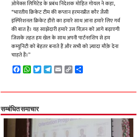
ओमेक्स लिमिटेड के प्रबंध निदेशक मोहित गोयल ने कहा,
“भारतीय क्रिकेट टीम की कप्तान हरमनप्रीत कौर जैसी
इंस्पिरेशनल क्रिकेट हीरो का हमारे साथ आना हमारे लिए गर्व
की बात है। यह साझेदारी हमारे उस विज़न को आगे बढ़ाएगी
जिसके तहत हम खेल के साथ अपनी पार्टनरशिप से हम
कम्युनिटी को बेहतर बनाते हैं और सभी को ज़्यादा मौक़े देना
चाहते हैं।”
F
W
T
T
E
C
S
a
h
w
e
m
o
h
c
a
i
l
a
p
a
e
t
t
e
i
y
r
b
s
t
g
l
L
e
o
A
e
r
i
सम्बंधित समाचार
o
p
r
a
n
k
p
m
k