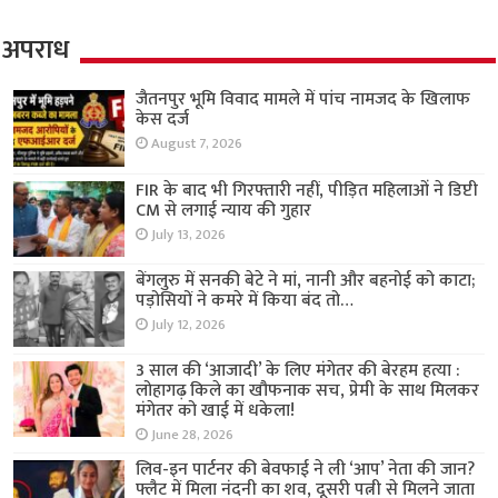
अपराध
जैतनपुर भूमि विवाद मामले में पांच नामजद के खिलाफ
केस दर्ज
August 7, 2026
FIR के बाद भी गिरफ्तारी नहीं, पीड़ित महिलाओं ने डिप्टी
CM से लगाई न्याय की गुहार
July 13, 2026
बेंगलुरु में सनकी बेटे ने मां, नानी और बहनोई को काटा;
पड़ोसियों ने कमरे में किया बंद तो…
July 12, 2026
3 साल की ‘आजादी’ के लिए मंगेतर की बेरहम हत्या :
लोहागढ़ किले का खौफनाक सच, प्रेमी के साथ मिलकर
मंगेतर को खाई में धकेला!
June 28, 2026
लिव-इन पार्टनर की बेवफाई ने ली ‘आप’ नेता की जान?
फ्लैट में मिला नंदनी का शव, दूसरी पत्नी से मिलने जाता