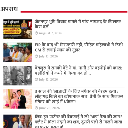
अपराध
जैतनपुर भूमि विवाद मामले में पांच नामजद के खिलाफ
केस दर्ज
August 7, 2026
FIR के बाद भी गिरफ्तारी नहीं, पीड़ित महिलाओं ने डिप्टी
CM से लगाई न्याय की गुहार
July 13, 2026
बेंगलुरु में सनकी बेटे ने मां, नानी और बहनोई को काटा;
पड़ोसियों ने कमरे में किया बंद तो…
July 12, 2026
3 साल की ‘आजादी’ के लिए मंगेतर की बेरहम हत्या :
लोहागढ़ किले का खौफनाक सच, प्रेमी के साथ मिलकर
मंगेतर को खाई में धकेला!
June 28, 2026
लिव-इन पार्टनर की बेवफाई ने ली ‘आप’ नेता की जान?
फ्लैट में मिला नंदनी का शव, दूसरी पत्नी से मिलने जाता
था फरार असलम!