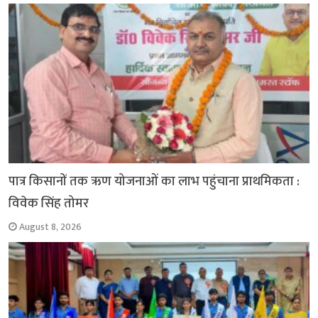
o
p
r
a
n
k
p
m
k
पात्र किसानों तक ऋण योजनाओं का लाभ पहुंचाना प्राथमिकता :
विवेक सिंह तोमर
August 8, 2026