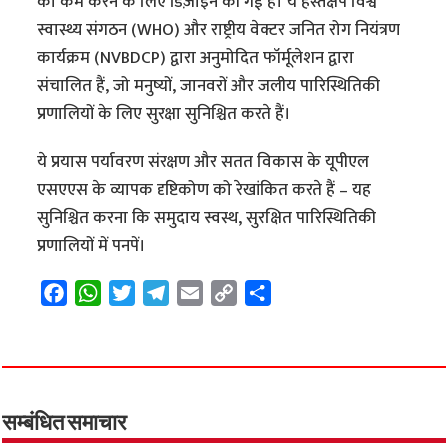
को कम करने के लिए डिज़ाइन की गई हैं। ये हस्तक्षेप विश्व
स्वास्थ्य संगठन (WHO) और राष्ट्रीय वेक्टर जनित रोग नियंत्रण
कार्यक्रम (NVBDCP) द्वारा अनुमोदित फॉर्मूलेशन द्वारा
संचालित हैं, जो मनुष्यों, जानवरों और जलीय पारिस्थितिकी
प्रणालियों के लिए सुरक्षा सुनिश्चित करते हैं।
ये प्रयास पर्यावरण संरक्षण और सतत विकास के यूपीएल
एसएएस के व्यापक दृष्टिकोण को रेखांकित करते हैं – यह
सुनिश्चित करना कि समुदाय स्वस्थ, सुरक्षित पारिस्थितिकी
प्रणालियों में पनपें।
F
W
T
T
E
C
S
a
h
w
e
m
o
h
c
a
i
l
a
p
a
e
t
t
e
i
y
r
b
s
t
g
l
L
e
o
A
e
r
i
सम्बंधित समाचार