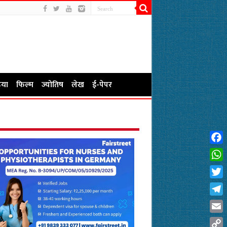
या
फिल्म
ज्योतिष
लेख
ई-पेपर
Fac
Wha
Twit
Tel
Emai