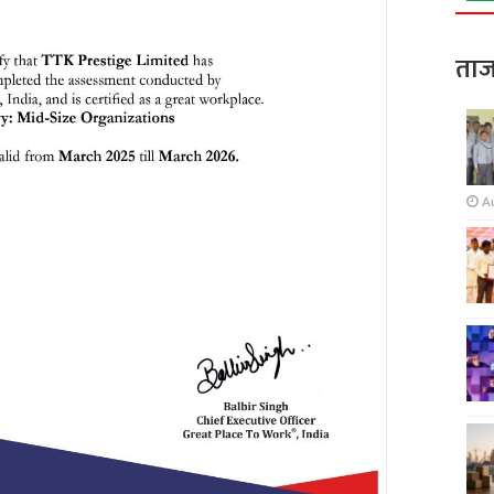
ताज
A