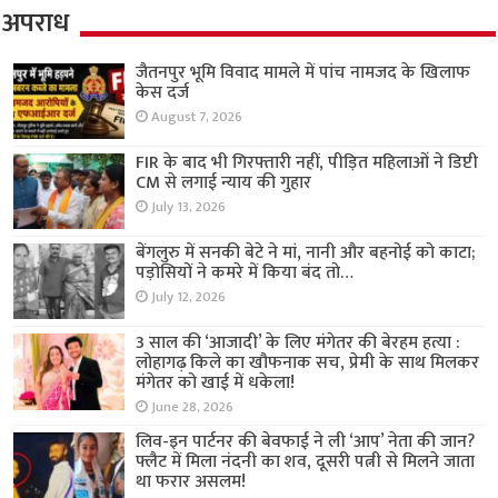
अपराध
जैतनपुर भूमि विवाद मामले में पांच नामजद के खिलाफ
केस दर्ज
August 7, 2026
FIR के बाद भी गिरफ्तारी नहीं, पीड़ित महिलाओं ने डिप्टी
CM से लगाई न्याय की गुहार
July 13, 2026
बेंगलुरु में सनकी बेटे ने मां, नानी और बहनोई को काटा;
पड़ोसियों ने कमरे में किया बंद तो…
July 12, 2026
3 साल की ‘आजादी’ के लिए मंगेतर की बेरहम हत्या :
लोहागढ़ किले का खौफनाक सच, प्रेमी के साथ मिलकर
मंगेतर को खाई में धकेला!
June 28, 2026
लिव-इन पार्टनर की बेवफाई ने ली ‘आप’ नेता की जान?
फ्लैट में मिला नंदनी का शव, दूसरी पत्नी से मिलने जाता
था फरार असलम!