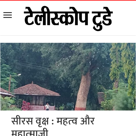
सीरस वृक्ष : महत्‍व और
महात्‍माजी