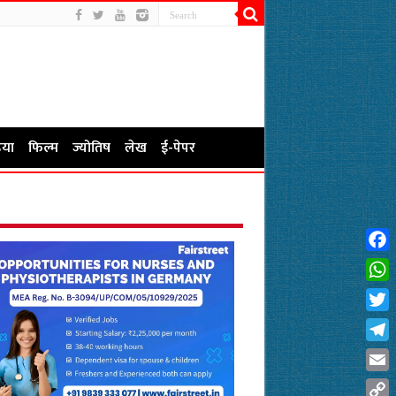
या
फिल्म
ज्योतिष
लेख
ई-पेपर
Fac
Wha
Twit
Tel
Emai