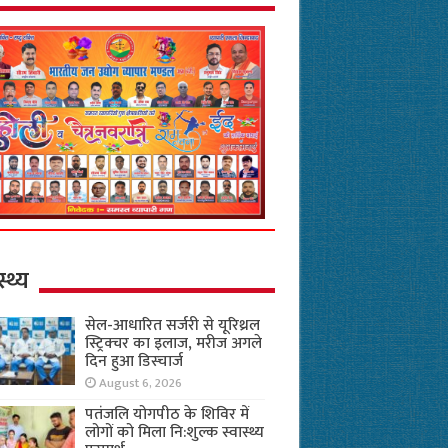
स्थ्य
सेल-आधारित सर्जरी से यूरिथ्रल
स्ट्रिक्चर का इलाज, मरीज अगले
दिन हुआ डिस्चार्ज
August 6, 2026
पतंजलि योगपीठ के शिविर में
लोगों को मिला नि:शुल्क स्वास्थ्य