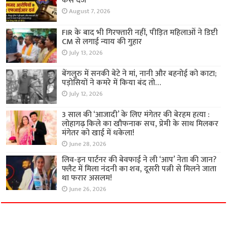
केस दर्ज
August 7, 2026
FIR के बाद भी गिरफ्तारी नहीं, पीड़ित महिलाओं ने डिप्टी
CM से लगाई न्याय की गुहार
July 13, 2026
बेंगलुरु में सनकी बेटे ने मां, नानी और बहनोई को काटा;
पड़ोसियों ने कमरे में किया बंद तो…
July 12, 2026
3 साल की ‘आजादी’ के लिए मंगेतर की बेरहम हत्या :
लोहागढ़ किले का खौफनाक सच, प्रेमी के साथ मिलकर
मंगेतर को खाई में धकेला!
June 28, 2026
लिव-इन पार्टनर की बेवफाई ने ली ‘आप’ नेता की जान?
फ्लैट में मिला नंदनी का शव, दूसरी पत्नी से मिलने जाता
था फरार असलम!
June 26, 2026