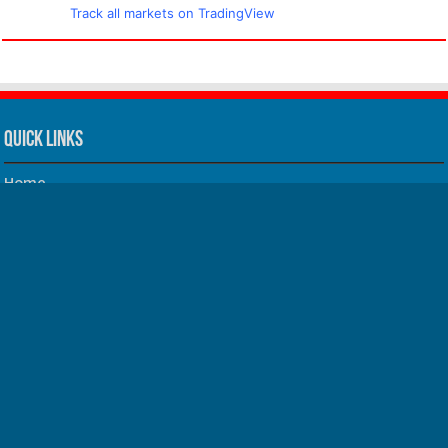
Track all markets on TradingView
Quick Links
Home
About us
Our Team
Privacy Policy
Contact us
धर्म/ज्योतिष
फिल्म
Join us on Facebook