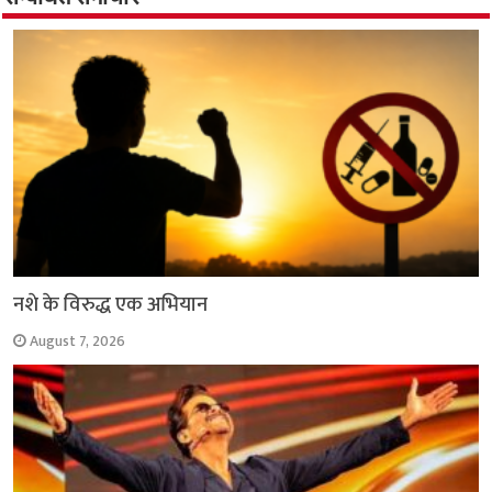
o
p
r
a
n
k
p
m
k
नशे के विरुद्ध एक अभियान
August 7, 2026