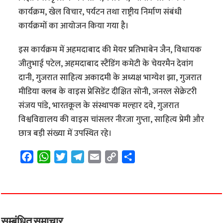
कार्यक्रम, खेल विचार, पर्यटन तथा राष्ट्रीय निर्माण संबंधी
कार्यक्रमों का आयोजन किया गया है।
इस कार्यक्रम में अहमदाबाद की मेयर प्रतिभाबेन जैन, विधायक
जीतुभाई पटेल, अहमदाबाद स्टैंडिंग कमेटी के चेयरमैन देवांग
दानी, गुजरात साहित्य अकादमी के अध्यक्ष भाग्येश झा, गुजरात
मीडिया क्लब के वाइस प्रेसिडेंट दीक्षित सोनी, जनरल सेक्रेटरी
संजय पांडे, भारतकूल के संस्थापक मल्हार दवे, गुजरात
विश्वविद्यालय की वाइस चांसलर नीरजा गुप्ता, साहित्य प्रेमी और
छात्र बड़ी संख्या में उपस्थित रहे।
F
W
T
T
E
C
S
a
h
w
e
m
o
h
c
a
i
l
a
p
a
e
t
t
e
i
y
r
b
s
t
g
l
L
e
o
A
e
r
i
सम्बंधित समाचार