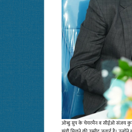
ओब्डु ग्रुप के चेयरमैन व सीईओ संजय क
झंडी मिलने की उम्मीद जताई है। उन्होंन