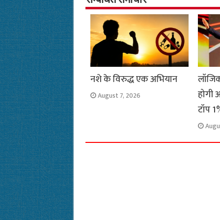
सम्बंधित समाचार
o
p
r
a
n
k
p
m
k
नशे के विरुद्ध एक अभियान
लॉजिक
होगी अ
August 7, 2026
टॉप 1%
Augu