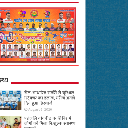
स्थ्य
सेल-आधारित सर्जरी से यूरिथ्रल
स्ट्रिक्चर का इलाज, मरीज अगले
दिन हुआ डिस्चार्ज
August 6, 2026
पतंजलि योगपीठ के शिविर में
लोगों को मिला नि:शुल्क स्वास्थ्य