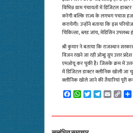
विभिन्न ग्राम पंचायतों में डिजिटल डाक
करेगी बल्कि राज्य के लगभग पचास हजार य
करायेगी। उन्होंने बताया कि इस परियोजना
चिकित्सा, ब्लड जांच, मेडिसिन उपलब्ध 
श्री कुमार ने बताया कि राजस्थान सरक
विजन रखने जा रही ओब्डु ग्रुप उत्तर प
एमओयू कर चुकी है। जिसके क्रम में उत्तर
में डिजिटल डाक्टर क्लीनिक खोली जा चु
क्लीनिक खोले जाने की तैयारियां पूरी कर
F
W
T
T
E
C
a
h
w
e
m
o
c
a
i
l
a
p
e
t
t
e
i
y
b
s
t
g
l
L
o
A
e
r
i