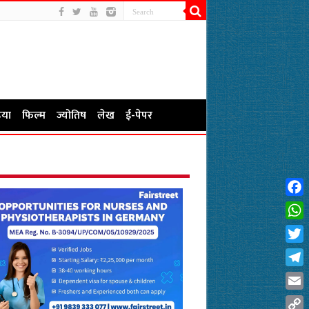
या
फिल्म
ज्योतिष
लेख
ई-पेपर
Fac
Wha
Twit
Tel
Emai