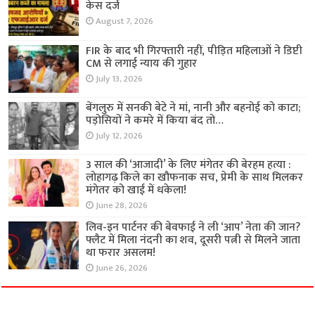
केस दर्ज
August 7, 2026
FIR के बाद भी गिरफ्तारी नहीं, पीड़ित महिलाओं ने डिप्टी
CM से लगाई न्याय की गुहार
July 13, 2026
बेंगलुरु में सनकी बेटे ने मां, नानी और बहनोई को काटा;
पड़ोसियों ने कमरे में किया बंद तो…
July 12, 2026
3 साल की ‘आजादी’ के लिए मंगेतर की बेरहम हत्या :
लोहागढ़ किले का खौफनाक सच, प्रेमी के साथ मिलकर
मंगेतर को खाई में धकेला!
June 28, 2026
लिव-इन पार्टनर की बेवफाई ने ली ‘आप’ नेता की जान?
फ्लैट में मिला नंदनी का शव, दूसरी पत्नी से मिलने जाता
था फरार असलम!
June 26, 2026