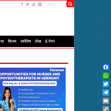
या
फिल्म
ज्योतिष
लेख
ई-पेपर
Fac
Wha
Twit
Tel
Emai