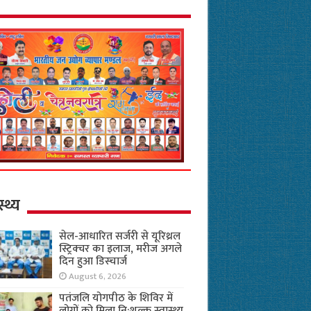
स्थ्य
सेल-आधारित सर्जरी से यूरिथ्रल
स्ट्रिक्चर का इलाज, मरीज अगले
दिन हुआ डिस्चार्ज
August 6, 2026
पतंजलि योगपीठ के शिविर में
लोगों को मिला नि:शुल्क स्वास्थ्य