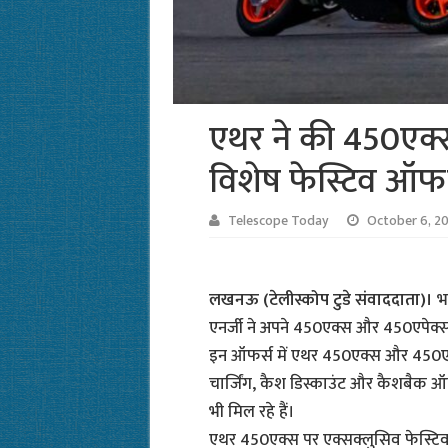
एथर ने की 450एक्स
विशेष फेस्टिव ऑफ
Telescope Today
October 6, 2
लखनऊ (टेलीस्कोप टुडे संवाददाता)।
भ
एनर्जी ने अपने 450एक्स और 450एपेक्स
इन ऑफर्स में एथर 450एक्स और 450एपेक्स 
चार्जिंग, कैश डिस्काउंट और कैशबैक 
भी मिल रहे हैं।
एथर 450एक्स पर एक्सक्लुसिव फेस्ट