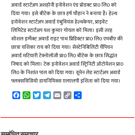
अवार्ड स्टार्टअप अशहोनी इनोवेशन एंड प्रोडक्ट प्रा0 लि0 को
दिया गया। इसे बीटेक के छात्र हर्ष चौहान ने बनाया है। हेल्थ
इनोवेशन स्टार्टअप अवार्ड एंबुवियंस हेल्थकेयर, प्राइवेट
लिमिटेड स्टार्टअप यश कुमार गोयल को मिला। इसी तरह
सोशल इम्पैक्ट अवार्ड राइट पाथ प्रिडिक्टर प्रा0 लि0 एमबीए की
छात्रा यशिका राय को दिया गया। सेस्टेनिबिलिटी चैंपियन
अवार्ड मटियारी टेक्नोलॉजी प्रा0 लि0 बीटेक के छात्र सिद्धांत
निषाद को मिला। टेक इनोवेशन अवार्ड स्ट्रिनिटी ऑटोमेशन प्रा0
लि0 के निशांत पाल को दिया गया। वूमेन लेड स्टार्टअप अवार्ड
फ्लक्सविसियो डायनिमिक्स एलएलपी इशिता को दिया गया।
F
W
T
T
E
C
S
a
h
w
e
m
o
h
c
a
i
l
a
p
a
e
t
t
e
i
y
r
b
s
t
g
l
L
e
o
A
e
r
i
सम्बंधित समाचार