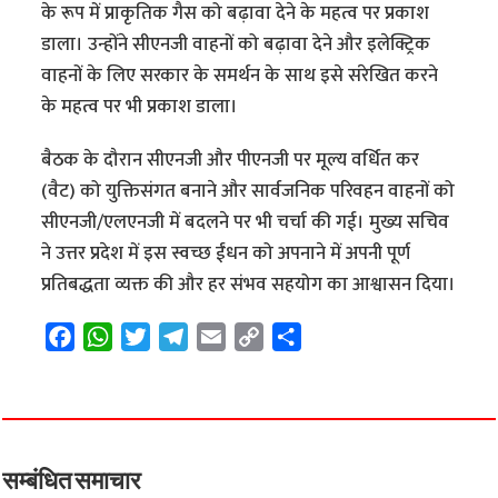
के रूप में प्राकृतिक गैस को बढ़ावा देने के महत्व पर प्रकाश
डाला। उन्होंने सीएनजी वाहनों को बढ़ावा देने और इलेक्ट्रिक
वाहनों के लिए सरकार के समर्थन के साथ इसे संरेखित करने
के महत्व पर भी प्रकाश डाला।
बैठक के दौरान सीएनजी और पीएनजी पर मूल्य वर्धित कर
(वैट) को युक्तिसंगत बनाने और सार्वजनिक परिवहन वाहनों को
सीएनजी/एलएनजी में बदलने पर भी चर्चा की गई। मुख्य सचिव
ने उत्तर प्रदेश में इस स्वच्छ ईंधन को अपनाने में अपनी पूर्ण
प्रतिबद्धता व्यक्त की और हर संभव सहयोग का आश्वासन दिया।
F
W
T
T
E
C
S
a
h
w
e
m
o
h
c
a
i
l
a
p
a
e
t
t
e
i
y
r
b
s
t
g
l
L
e
o
A
e
r
i
सम्बंधित समाचार