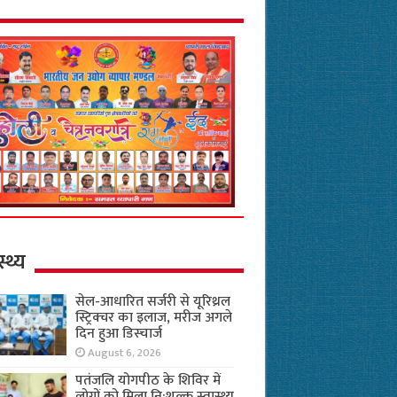
स्थ्य
सेल-आधारित सर्जरी से यूरिथ्रल
स्ट्रिक्चर का इलाज, मरीज अगले
दिन हुआ डिस्चार्ज
August 6, 2026
पतंजलि योगपीठ के शिविर में
लोगों को मिला नि:शुल्क स्वास्थ्य