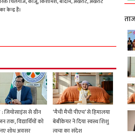
तिरिक्त चिलगोजे, काजू, किशमिश, बादाम, अखरोट, अखरोट
केन्द्र हैं।
ताज
S
h
a
r
e
: जियोसाइंस से ग्रीन
‘मैची मैची पीएच’ से हिमालया
जन तक, विद्यार्थियों को
बेबीकेयर ने दिया स्वस्थ शिशु
गे नए शोध अवसर
त्वचा का संदेश