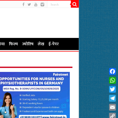
िया
फिल्म
ज्योतिष
लेख
ई-पेपर
Fac
Wha
Twit
Tel
Emai