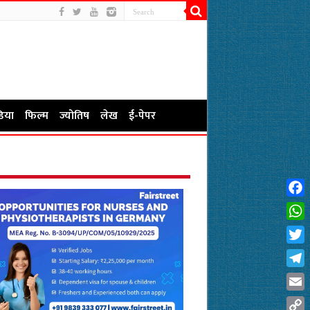
िया
फिल्म
ज्योतिष
लेख
ई-पेपर
Fac
Wha
Twit
Tel
Emai