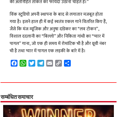
की अंतर्निहित ताकत का फायदा उठाना चाहते हैं।”
विंक स्टूडियो अपनी स्थापना के बाद से लगातार मजबूत होता
गया है। इसने हाल ही में कई स्वतंत्र एकल गाने वितरित किए हैं,
जैसे कि मंज म्यूजिक और अनुषा दांडेकर का “लव टोकन”,
विशाल ददलानी का “बिल्लो” और निकिता गांधी का “प्यार में
पागल” गाना, जो एक ही समय में रोमांटिक भी है और ग्रूवी नंबर
भी है तथा प्यार में पागल एक लड़की के बारे में है।
F
W
T
T
E
C
S
a
h
w
e
m
o
h
c
a
i
l
a
p
a
e
t
t
e
i
y
r
b
s
t
g
l
L
e
o
A
e
r
i
सम्बंधित समाचार
o
p
r
a
n
k
p
m
k