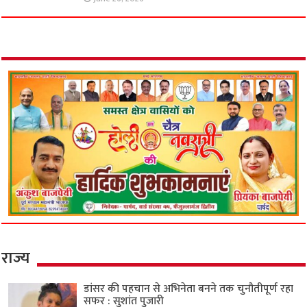
मंगेतर को खाई में धकेला!
June 28, 2026
लिव-इन पार्टनर की बेवफाई ने ली ‘आप’ नेता की जान?
फ्लैट में मिला नंदनी का शव, दूसरी पत्नी से मिलने जाता
था फरार असलम!
June 26, 2026