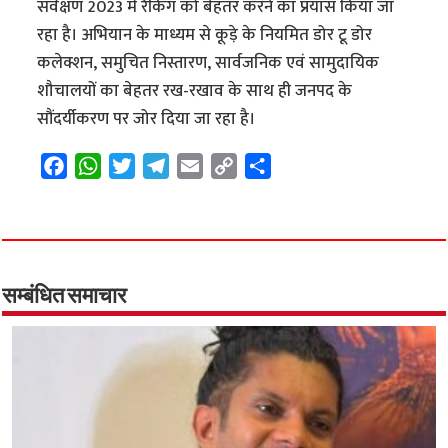
सर्वेक्षण 2023 में रैंकिंग को बेहतर करने का प्रयास किया जा
रहा है। अभियान के माध्यम से कूड़े के नियमित डोर टू डोर
कलेक्शन, समुचित निस्तारण, सार्वजनिक एवं सामुदायिक
शौचालयों का बेहतर रख-रखाव के साथ ही जनपद के
सौंदर्यीकरण पर जोर दिया जा रहा है।
F
W
T
T
E
C
S
a
h
w
e
m
o
h
c
a
i
l
a
p
a
e
t
t
e
i
y
r
b
s
t
g
l
L
e
o
A
e
r
i
सम्बंधित समाचार
o
p
r
a
n
k
p
m
k