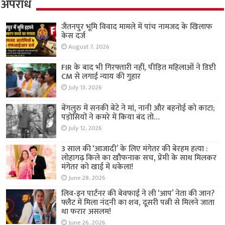
अपराध
जैतनपुर भूमि विवाद मामले में पांच नामजद के खिलाफ
केस दर्ज
August 7, 2026
FIR के बाद भी गिरफ्तारी नहीं, पीड़ित महिलाओं ने डिप्टी
CM से लगाई न्याय की गुहार
July 13, 2026
बेंगलुरु में सनकी बेटे ने मां, नानी और बहनोई को काटा;
पड़ोसियों ने कमरे में किया बंद तो…
July 12, 2026
3 साल की ‘आजादी’ के लिए मंगेतर की बेरहम हत्या :
लोहागढ़ किले का खौफनाक सच, प्रेमी के साथ मिलकर
मंगेतर को खाई में धकेला!
June 28, 2026
लिव-इन पार्टनर की बेवफाई ने ली ‘आप’ नेता की जान?
फ्लैट में मिला नंदनी का शव, दूसरी पत्नी से मिलने जाता
था फरार असलम!
June 26, 2026