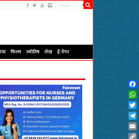
िया
फिल्म
ज्योतिष
लेख
ई-पेपर
Fac
Wha
Twit
Tel
Emai