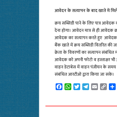
आवेदन के सत्यापन के बाद खाते में मिल
क्रय सब्सिडी पाने के लिए पात्र आवेद
देना होगा। आवेदन मात्र से ही आवेदक क्र
आवेदक का सत्यापन करते हुए आवेदक की 
बैंक खाते में क्रय सब्सिडी वितरित की ज
क्रेता के विवरणों का सत्यापन संबंधित 
आवेदक को अपनी फोटो व हस्ताक्षर भी अ
वाहन डेटाबेस में वाहन पंजीयन के समय 
संबंधित आरटीओ द्वारा किया जा सके।
F
W
T
T
E
C
a
h
w
e
m
o
c
a
i
l
a
p
e
t
t
e
i
y
b
s
t
g
l
L