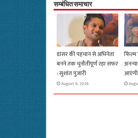
o
A
e
r
i
सम्बंधित समाचार
o
p
r
a
n
k
p
m
k
डांसर की पहचान से अभिनेता
फिल्म ‘
बनने तक चुनौतीपूर्ण रहा सफर
अनन्या
: सुशांत पुजारी
आएंगी 
August 9, 2026
Augu