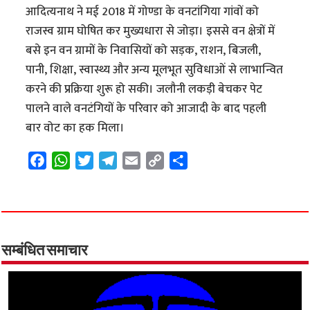
आदित्यनाथ ने मई 2018 में गोण्डा के वनटांगिया गांवों को
राजस्व ग्राम घोषित कर मुख्यधारा से जोड़ा। इससे वन क्षेत्रों में
बसे इन वन ग्रामों के निवासियों को सड़क, राशन, बिजली,
पानी, शिक्षा, स्वास्थ्य और अन्य मूलभूत सुविधाओं से लाभान्वित
करने की प्रक्रिया शुरू हो सकी। जलौनी लकड़ी बेचकर पेट
पालने वाले वनटंगियों के परिवार को आजादी के बाद पहली
बार वोट का हक मिला।
F
W
T
T
E
C
S
a
h
w
e
m
o
h
c
a
i
l
a
p
a
e
t
t
e
i
y
r
b
s
t
g
l
L
e
o
A
e
r
i
सम्बंधित समाचार
o
p
r
a
n
k
p
m
k