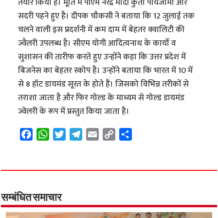
तैयार किया है। मूर्ति में पीएम नरेंद्र मोदी कुर्ता पायजामा और
सदरी पहने हुए है। दीपक चौकसी ने बताया कि 12 जुलाई तक
चलने वाली इस प्रदर्शनी में कम दाम में बेहतर क्वालिटी की
ज्वैलरी उपलब्ध है। सीएम योगी आदित्यनाथ के कार्यो व
सुशासन की तारीफ करते हुए उन्होंने कहा कि उत्तर प्रदेश में
बिजनेस का बेहतर स्कोप है। उन्होंने बताया कि भारत में 10 में
से 8 हॉट डायमंड सूरत के होते हैं। जिसको विभिन्न तरीकों से
तराशा जाता है और फिर गोल्ड के माध्यम से गोल्ड डायमंड
ज्वेलरी के रूप में प्रस्तुत किया जाता है।
F
W
T
T
E
C
S
a
h
w
e
m
o
h
c
a
i
l
a
p
a
e
t
t
e
i
y
r
b
s
t
g
l
L
e
o
A
e
r
i
सम्बंधित समाचार
o
p
r
a
n