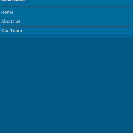
Home
About us
Our Team
Privacy Policy
Contact us
धर्म/ज्योतिष
फिल्म
Join us on Facebook
Follow us on Twitter
Website Developed by -
Prabhat Media Creations