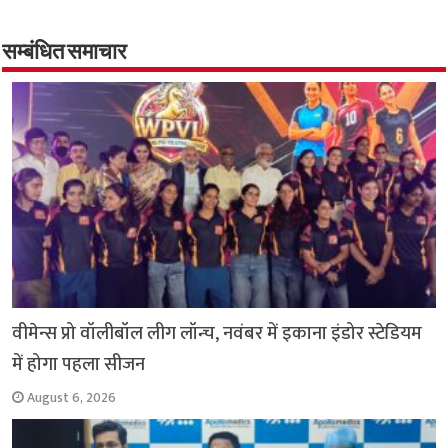
b
s
t
g
l
L
e
o
A
e
r
i
सम्बंधित समाचार
o
p
r
a
n
k
p
m
k
वीमेन्स प्रो वॉलीबॉल लीग लॉन्च, नवंबर में इकाना इंडोर स्टेडियम
में होगा पहला सीजन
August 6, 2026