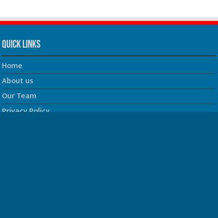
Quick Links
Home
About us
Our Team
Privacy Policy
Contact us
धर्म/ज्योतिष
फिल्म
Join us on Facebook
Follow us on Twitter