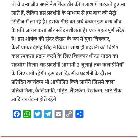
तो वे वन्य जीव अपने नैसर्गिक ठौर की तलाश में भटकते हुए आ
जाते हैं, लेकिन इस प्रदर्शनी के माध्यम से हम बाघ को मेट्रो
सिटीज में ला रहे हैं। इसके पीछे का अर्थ केवल इस वन्य जीव
के प्रति जागरूकता और संवेदनशीलता है। एक महत्वपूर्ण संदेश
है। इस शीर्षक की सुंदर लेखन के रूप में युवा चित्रकार,
कैलीग्राफर दीपेंद्र सिंह ने किया। साथ ही प्रदर्शनी को विशेष
कलात्मकता प्रदान करने के लिए चित्रकार धीरज यादव का
सहयोग मिला। यह प्रदर्शनी आगामी 2 जुलाई तक कलाप्रेमियों
के लिए लगी रहेंगी। इस दस दिवसीय प्रदर्शनी के दौरान
प्रतिदिन कार्यक्रम भी आयोजित किये जायेंगे जिसमे कला
प्रतियोगिता, कैलिग्राफी, पोर्ट्रेट, लैंडस्केप, रेखांकन, आर्ट टॉक
आदि कार्यक्रम होते रहेंगें।
F
W
T
T
E
C
S
a
h
w
e
m
o
h
c
a
i
l
a
p
a
e
t
t
e
i
y
r