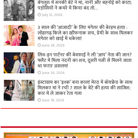
बेंगलुरु में सनकी बेटे ने मां, नानी और बहनोई को काटा;
पड़ोसियों ने कमरे में किया बंद तो…
July 12, 2026
3 साल की ‘आजादी’ के लिए मंगेतर की बेरहम हत्या :
लोहागढ़ किले का खौफनाक सच, प्रेमी के साथ मिलकर
मंगेतर को खाई में धकेला!
June 28, 2026
लिव-इन पार्टनर की बेवफाई ने ली ‘आप’ नेता की जान?
फ्लैट में मिला नंदनी का शव, दूसरी पत्नी से मिलने जाता
था फरार असलम!
June 26, 2026
इंस्टाग्राम का ‘इश्क’ बना काल! मेरठ में बॉयफ्रेंड के साथ
मिलकर मां ने रची 7 साल के बेटे की हत्या की साजिश;
कार में ले जाकर रेता गला
June 18, 2026