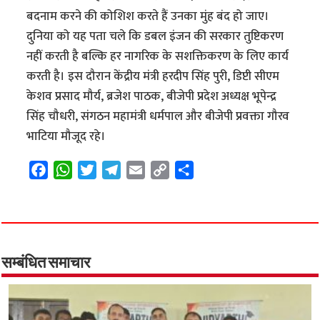
बदनाम करने की कोशिश करते हैं उनका मुंह बंद हो जाए।
दुनिया को यह पता चले कि डबल इंजन की सरकार तुष्टिकरण
नहीं करती है बल्कि हर नागरिक के सशक्तिकरण के लिए कार्य
करती है। इस दौरान केंद्रीय मंत्री हरदीप सिंह पुरी, डिप्टी सीएम
केशव प्रसाद मौर्य, ब्रजेश पाठक, बीजेपी प्रदेश अध्यक्ष भूपेन्द्र
सिंह चौधरी, संगठन महामंत्री धर्मपाल और बीजेपी प्रवक्ता गौरव
भाटिया मौजूद रहे।
F
W
T
T
E
C
S
a
h
w
e
m
o
h
c
a
i
l
a
p
a
e
t
t
e
i
y
r
b
s
t
g
l
L
e
o
A
e
r
i
सम्बंधित समाचार
o
p
r
a
n
k
p
m
k