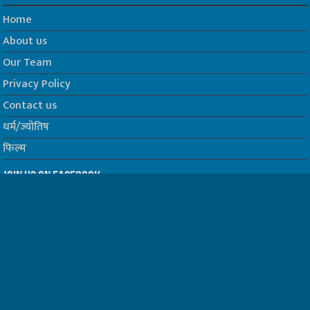
Home
About us
Our Team
Privacy Policy
Contact us
धर्म/ज्योतिष
फिल्म
Join us on Facebook
Follow us on Twitter
Website Developed by -
Prabhat Media Creations
© Copyrights 2026, All Rights Reserved to TelescopeToday.IN