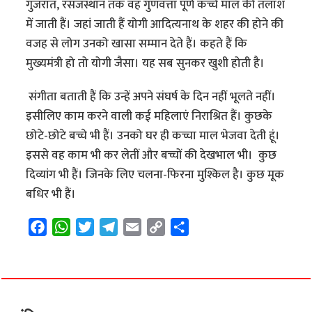
गुजरात, रसजस्थान तक वह गुणवत्ता पूर्ण कच्चे माल की तलाश
में जाती हैं। जहां जाती हैं योगी आदित्यनाथ के शहर की होने की
वजह से लोग उनको खासा सम्मान देते हैं। कहते हैं कि
मुख्यमंत्री हो तो योगी जैसा। यह सब सुनकर खुशी होती है।
संगीता बताती हैं कि उन्हें अपने संघर्ष के दिन नहीं भूलते नहीं।
इसीलिए काम करने वाली कई महिलाएं निराश्रित हैं। कुछके
छोटे-छोटे बच्चे भी हैं। उनको घर ही कच्चा माल भेजवा देती हूं।
इससे वह काम भी कर लेतीं और बच्चों की देखभाल भी। कुछ
दिव्यांग भी हैं। जिनके लिए चलना-फिरना मुश्किल है। कुछ मूक
बधिर भी हैं।
F
W
T
T
E
C
S
a
h
w
e
m
o
h
c
a
i
l
a
p
a
e
t
t
e
i
y
r
b
s
t
g
l
L
e