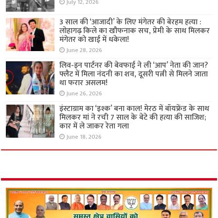
July 12, 2026
3 साल की ‘आजादी’ के लिए मंगेतर की बेरहम हत्या :
लोहागढ़ किले का खौफनाक सच, प्रेमी के साथ मिलकर
मंगेतर को खाई में धकेला!
June 28, 2026
लिव-इन पार्टनर की बेवफाई ने ली ‘आप’ नेता की जान?
फ्लैट में मिला नंदनी का शव, दूसरी पत्नी से मिलने जाता
था फरार असलम!
June 26, 2026
इंस्टाग्राम का ‘इश्क’ बना काल! मेरठ में बॉयफ्रेंड के साथ
मिलकर मां ने रची 7 साल के बेटे की हत्या की साजिश;
कार में ले जाकर रेता गला
June 18, 2026