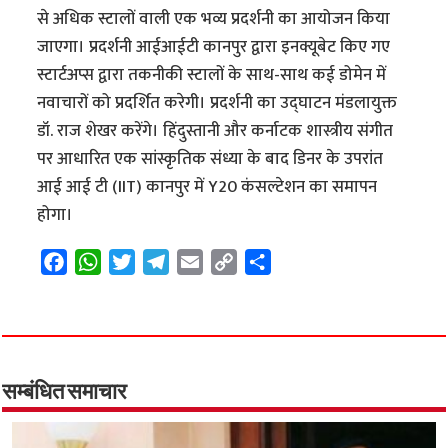
से अधिक स्टालों वाली एक भव्य प्रदर्शनी का आयोजन किया
जाएगा। प्रदर्शनी आईआईटी कानपुर द्वारा इनक्यूबेट किए गए
स्टार्टअप्स द्वारा तकनीकी स्टालों के साथ-साथ कई डोमेन में
नवाचारों को प्रदर्शित करेगी। प्रदर्शनी का उद्घाटन मंडलायुक्त
डॉ. राज शेखर करेंगे। हिंदुस्तानी और कर्नाटक शास्त्रीय संगीत
पर आधारित एक सांस्कृतिक संध्या के बाद डिनर के उपरांत
आई आई टी (IIT) कानपुर में Y20 कंसल्टेशन का समापन
होगा।
F
W
T
T
E
C
S
a
h
w
e
m
o
h
c
a
i
l
a
p
a
e
t
t
e
i
y
r
b
s
t
g
l
L
e
o
A
e
r
i
सम्बंधित समाचार
o
p
r
a
n
k
p
m
k