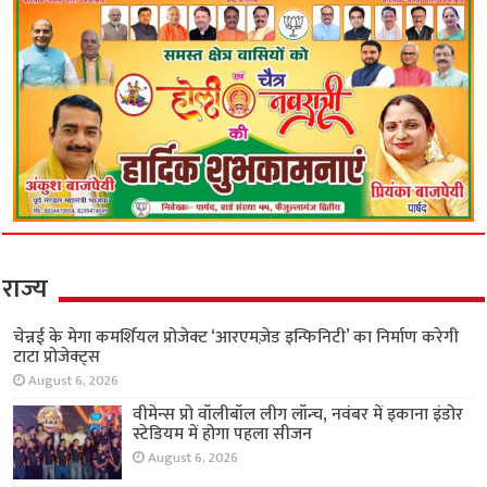
लिव-इन पार्टनर की बेवफाई ने ली ‘आप’ नेता की जान?
फ्लैट में मिला नंदनी का शव, दूसरी पत्नी से मिलने जाता
था फरार असलम!
June 26, 2026
इंस्टाग्राम का ‘इश्क’ बना काल! मेरठ में बॉयफ्रेंड के साथ
मिलकर मां ने रची 7 साल के बेटे की हत्या की साजिश;
कार में ले जाकर रेता गला
June 18, 2026