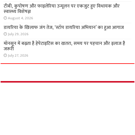
पतंजलि योगपीठ के शिविर में लोगों को मिला नि:शुल्क
स्वास्थ्य परामर्श
August 6, 2026
टीबी, कुपोषण और फाइलेरिया उन्मूलन पर एकजुट हुए
विधायक और स्वास्थ्य विशेषज्ञ
August 4, 2026
डायरिया के खिलाफ जंग तेज, ‘स्टॉप डायरिया अभियान’
का हुआ आगाज
July 29, 2026
मॉनसून में बढ़ता है हेपेटाइटिस का खतरा, समय पर
पहचान और इलाज है जरूरी
July 27, 2026