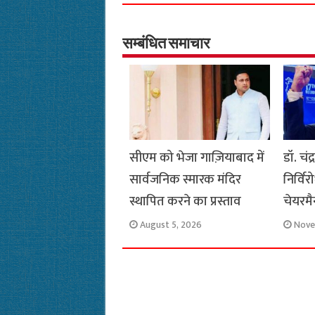
e
t
t
e
i
y
b
s
t
g
l
L
o
A
e
r
i
सम्बंधित समाचार
o
p
r
a
n
k
p
m
k
सीएम को भेजा गाज़ियाबाद में
डॉ. चं
सार्वजनिक स्मारक मंदिर
निर्वि
स्थापित करने का प्रस्ताव
चेयरमै
August 5, 2026
Nove