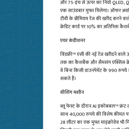
और 75-इंच से ऊपर का नियो QLED, QL
एक साउंडबार मुफ्त मिलेगा। ऑफर अवध
टीवी के प्रीमियम रेंज की खरीद करने
क्रेडिट कार्ड पर 10% का अतिरिक्त कै
एयर कंडीशनर
विंडफ्री™ एसी की नई रेंज खरीदने वाल
तक का कैशबैक और सैमसंग एक्सिस क्र
वे बिना किसी डाउनपेमेंट के 990 रुपये
सकते हैं।
वॉशिंग मशीन
ब्लू फेस्ट के दौरान AI इकोबबल™ फ्रं
साथ 40,000 रुपये की विशेष कीमत पर 
28 लीटर का एक मुफ्त माइक्रोवेव भी मि