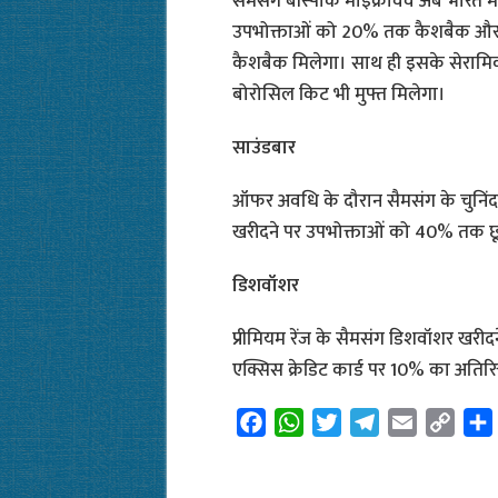
सैमसंग बीस्पोक माइक्रोवेव अब भारत में
उपभोक्ताओं को 20% तक कैशबैक और सै
कैशबैक मिलेगा। साथ ही इसके सेरामि
बोरोसिल किट भी मुफ्त मिलेगा।
साउंडबार
ऑफर अवधि के दौरान सैमसंग के चुनिं
खरीदने पर उपभोक्ताओं को 40% तक छ
डिशवॉशर
प्रीमियम रेंज के सैमसंग डिशवॉशर खर
एक्सिस क्रेडिट कार्ड पर 10% का अति
F
W
T
T
E
C
a
h
w
e
m
o
c
a
i
l
a
p