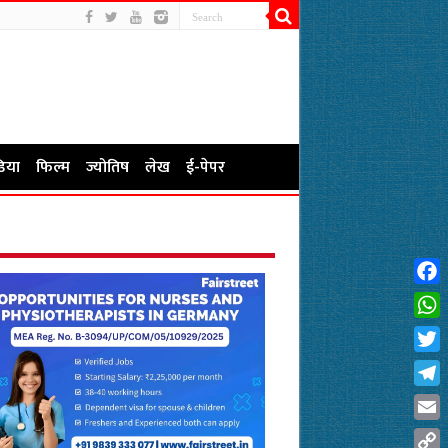
िया
फिल्म
ज्योतिष
लेख
ई-पेपर
Fac
Wha
Twit
Tel
Emai