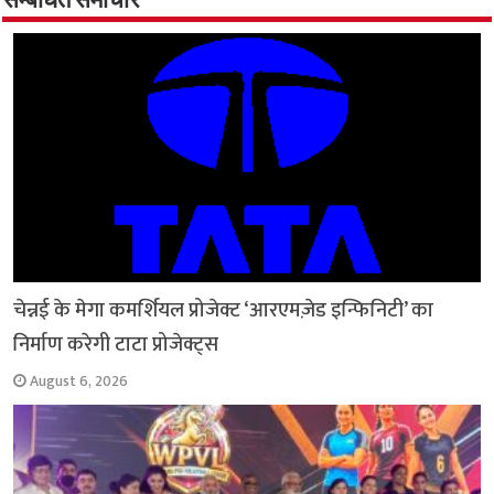
सम्बंधित समाचार
o
p
r
a
n
k
p
m
k
चेन्नई के मेगा कमर्शियल प्रोजेक्ट ‘आरएमज़ेड इन्फिनिटी’ का
निर्माण करेगी टाटा प्रोजेक्ट्स
August 6, 2026