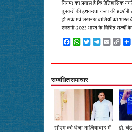
निगम) का प्रयास है कि ऐतिहासिक नगरी ल
बुनकरों की हथकरघा कला की प्रदर्शनी 
हो सके एवं लखनऊ वासियों को भारत के वि
एक्सपो-2023 भारत के विभिन्न राज्यों के 
F
W
T
T
E
C
a
h
w
e
m
o
c
a
i
l
a
p
e
t
t
e
i
y
b
s
t
g
l
L
o
A
e
r
i
सम्बंधित समाचार
o
p
r
a
n
k
p
m
k
सीएम को भेजा गाज़ियाबाद में
डॉ. चं