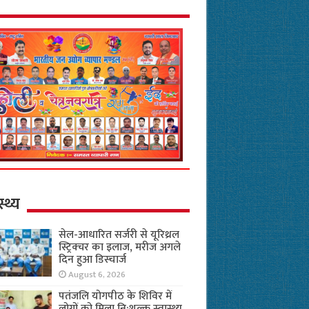
स्थ्य
सेल-आधारित सर्जरी से यूरिथ्रल
स्ट्रिक्चर का इलाज, मरीज अगले
दिन हुआ डिस्चार्ज
August 6, 2026
पतंजलि योगपीठ के शिविर में
लोगों को मिला नि:शुल्क स्वास्थ्य