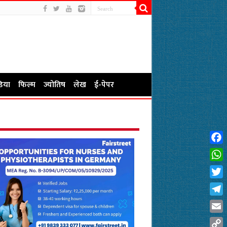
िया
फिल्म
ज्योतिष
लेख
ई-पेपर
Fac
Wha
Twit
Tel
Emai