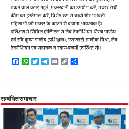
ढकने वाले कपड़े पहने, मच्छरदानी का उपयोग करें, मच्छर रोधी
क्रीम का इस्तेमाल करें, विशेष रूप से बच्चों और गर्भवती
महिलाओं को मच्छर के काटने से बचाना आवश्यक है।
प्रशिक्षण में सिविल हॉस्पिटल से लैब टेक्नीशियन धीरज पाण्डेय
एवं रवि कृष्ण पाण्डेय (प्रशिक्षक), एसएलटी आलोक मिश्रा, लैब
टेक्नीशियन एवं सहायक व स्वास्थ्यकर्मी उपस्थित रहें।
F
W
T
T
E
C
S
a
h
w
e
m
o
h
c
a
i
l
a
p
a
e
t
t
e
i
y
r
b
s
t
g
l
L
e
o
A
e
r
i
सम्बंधित समाचार
o
p
r
a
n
k
p
m
k