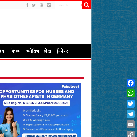
िया
फिल्म
ज्योतिष
लेख
ई-पेपर
Fac
Wha
Twit
Tel
Emai