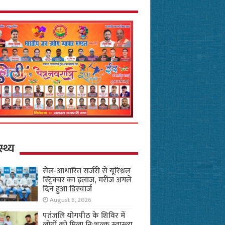
स्थ्य
सेल-आधारित सर्जरी से यूरिथ्रल
स्ट्रिक्चर का इलाज, मरीज अगले
दिन हुआ डिस्चार्ज
August 6, 2026
पतंजलि योगपीठ के शिविर में
लोगों को मिला नि:शुल्क स्वास्थ्य