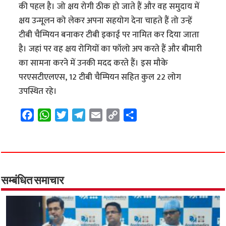
की पहल है। जो क्षय रोगी ठीक हो जाते हैं और वह समुदाय में
क्षय उन्मूलन को लेकर अपना सहयोग देना चाहते हैं तो उन्हें
टीबी चैम्पियन बनाकर टीबी इकाई पर नामित कर दिया जाता
है। जहां पर वह क्षय रोगियों का फॉलो अप करते हैं और बीमारी
का सामना करने में उनकी मदद करते हैं। इस मौके
परएसटीएलएस, 12 टीबी चैम्पियन सहित कुल 22 लोग
उपस्थित रहे।
F
W
T
T
E
C
S
a
h
w
e
m
o
h
c
a
i
l
a
p
a
e
t
t
e
i
y
r
b
s
t
g
l
L
e
o
A
e
r
i
सम्बंधित समाचार
o
p
r
a
n
k
p
m
k