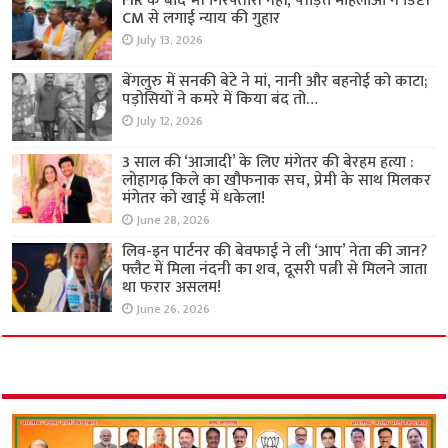
FIR के बाद भी गिरफ्तारी नहीं, पीड़ित महिलाओं ने डिप्टी
CM से लगाई न्याय की गुहार
July 13, 2026
बेंगलुरु में सनकी बेटे ने मां, नानी और बहनोई को काटा;
पड़ोसियों ने कमरे में किया बंद तो…
July 12, 2026
3 साल की ‘आजादी’ के लिए मंगेतर की बेरहम हत्या :
लोहागढ़ किले का खौफनाक सच, प्रेमी के साथ मिलकर
मंगेतर को खाई में धकेला!
June 28, 2026
लिव-इन पार्टनर की बेवफाई ने ली ‘आप’ नेता की जान?
फ्लैट में मिला नंदनी का शव, दूसरी पत्नी से मिलने जाता
था फरार असलम!
June 26, 2026