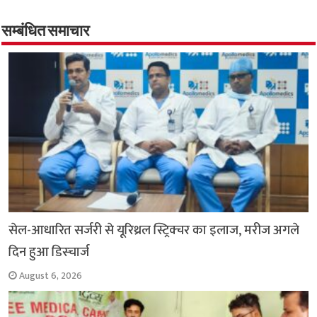
b
s
t
g
l
L
e
o
A
e
r
i
सम्बंधित समाचार
o
p
r
a
n
k
p
m
k
सेल-आधारित सर्जरी से यूरिथ्रल स्ट्रिक्चर का इलाज, मरीज अगले
दिन हुआ डिस्चार्ज
August 6, 2026