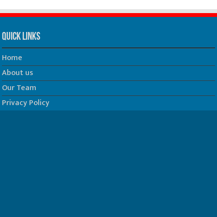
Quick Links
Home
About us
Our Team
Privacy Policy
Contact us
धर्म/ज्योतिष
फिल्म
Join us on Facebook
Follow us on Twitter