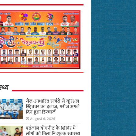
स्थ्य
सेल-आधारित सर्जरी से यूरिथ्रल
स्ट्रिक्चर का इलाज, मरीज अगले
दिन हुआ डिस्चार्ज
August 6, 2026
पतंजलि योगपीठ के शिविर में
लोगों को मिला नि:शुल्क स्वास्थ्य