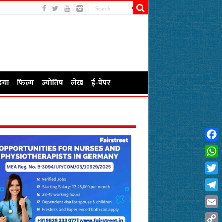
िया
फिल्म
ज्योतिष
लेख
ई-पेपर
Fac
Wha
Twit
Tel
Emai