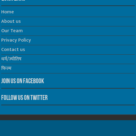
Home
About us
Our Team
Privacy Policy
Contact us
धर्म/ज्योतिष
फिल्म
Join us on Facebook
Follow us on Twitter
Website Developed by -
Prabhat Media Creations
© Copyrights 2026, All Rights Reserved to TelescopeToday.IN