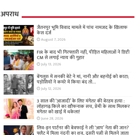
अपराध
जैतनपुर भूमि विवाद मामले में पांच नामजद के खिलाफ
केस दर्ज
August 7, 2026
FIR के बाद भी गिरफ्तारी नहीं, पीड़ित महिलाओं ने डिप्टी
CM से लगाई न्याय की गुहार
July 13, 2026
बेंगलुरु में सनकी बेटे ने मां, नानी और बहनोई को काटा;
पड़ोसियों ने कमरे में किया बंद तो…
July 12, 2026
3 साल की ‘आजादी’ के लिए मंगेतर की बेरहम हत्या :
लोहागढ़ किले का खौफनाक सच, प्रेमी के साथ मिलकर
मंगेतर को खाई में धकेला!
June 28, 2026
लिव-इन पार्टनर की बेवफाई ने ली ‘आप’ नेता की जान?
फ्लैट में मिला नंदनी का शव, दूसरी पत्नी से मिलने जाता