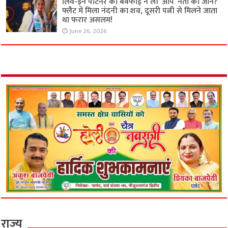
लिव-इन पार्टनर की बेवफाई ने ली ‘आप’ नेता की जान?
फ्लैट में मिला नंदनी का शव, दूसरी पत्नी से मिलने जाता
था फरार असलम!
June 26, 2026
राज्य