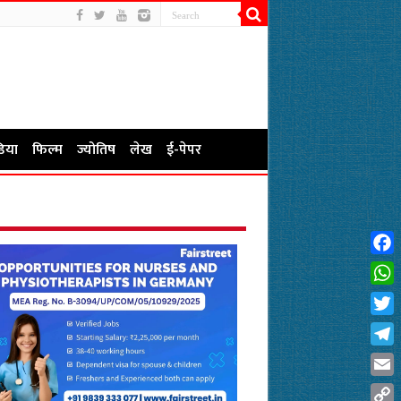
िया
फिल्म
ज्योतिष
लेख
ई-पेपर
Fac
Wha
Twit
Tel
Emai