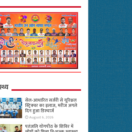
स्थ्य
सेल-आधारित सर्जरी से यूरिथ्रल
स्ट्रिक्चर का इलाज, मरीज अगले
दिन हुआ डिस्चार्ज
August 6, 2026
पतंजलि योगपीठ के शिविर में
लोगों को मिला नि:शुल्क स्वास्थ्य