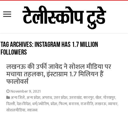
Tag Archives:
Instagram has 1.7 million
followers
लखनऊ की उर्फी जावेद ने सोशल मीडिया पर
मचाया तहलका, इंस्टाग्राम 1.7 मिलियन हैं
फालोवर्स
November 9, 2021
अन्य जिले
,
अन्य प्रदेश
,
अपराध
,
उत्तर प्रदेश
,
उत्तराखंड
,
कानपुर
,
खेल
,
गोरखपुर
,
दिल्ली
,
देश-विदेश
,
धर्म/ज्योतिष
,
प्रदेश
,
फिल्म
,
बनारस
,
राजनीति
,
लखनऊ
,
व्यापार
,
सोशलमीडिया
,
स्वास्थ्य