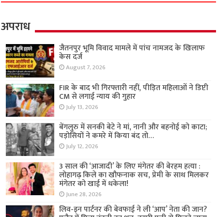
अपराध
जैतनपुर भूमि विवाद मामले में पांच नामजद के खिलाफ
केस दर्ज
August 7, 2026
FIR के बाद भी गिरफ्तारी नहीं, पीड़ित महिलाओं ने डिप्टी
CM से लगाई न्याय की गुहार
July 13, 2026
बेंगलुरु में सनकी बेटे ने मां, नानी और बहनोई को काटा;
पड़ोसियों ने कमरे में किया बंद तो…
July 12, 2026
3 साल की ‘आजादी’ के लिए मंगेतर की बेरहम हत्या :
लोहागढ़ किले का खौफनाक सच, प्रेमी के साथ मिलकर
मंगेतर को खाई में धकेला!
June 28, 2026
लिव-इन पार्टनर की बेवफाई ने ली ‘आप’ नेता की जान?