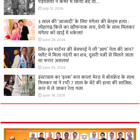
पड़ोसियों ने कमरे में किया बंद तो…
July 12, 2026
3 साल की ‘आजादी’ के लिए मंगेतर की बेरहम हत्या :
लोहागढ़ किले का खौफनाक सच, प्रेमी के साथ मिलकर
मंगेतर को खाई में धकेला!
June 28, 2026
लिव-इन पार्टनर की बेवफाई ने ली ‘आप’ नेता की जान?
फ्लैट में मिला नंदनी का शव, दूसरी पत्नी से मिलने जाता
था फरार असलम!
June 26, 2026
इंस्टाग्राम का ‘इश्क’ बना काल! मेरठ में बॉयफ्रेंड के साथ
मिलकर मां ने रची 7 साल के बेटे की हत्या की साजिश;
कार में ले जाकर रेता गला
June 18, 2026