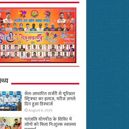
स्थ्य
सेल-आधारित सर्जरी से यूरिथ्रल
स्ट्रिक्चर का इलाज, मरीज अगले
दिन हुआ डिस्चार्ज
August 6, 2026
पतंजलि योगपीठ के शिविर में
लोगों को मिला नि:शुल्क स्वास्थ्य