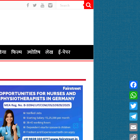
िया
फिल्म
ज्योतिष
लेख
ई-पेपर
Fac
Wha
Twit
Tel
Emai