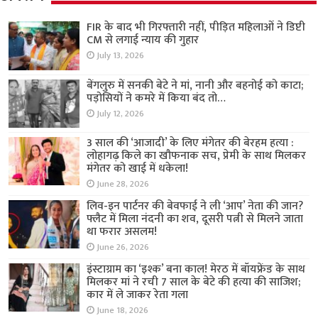
FIR के बाद भी गिरफ्तारी नहीं, पीड़ित महिलाओं ने डिप्टी
CM से लगाई न्याय की गुहार
July 13, 2026
बेंगलुरु में सनकी बेटे ने मां, नानी और बहनोई को काटा;
पड़ोसियों ने कमरे में किया बंद तो…
July 12, 2026
3 साल की ‘आजादी’ के लिए मंगेतर की बेरहम हत्या :
लोहागढ़ किले का खौफनाक सच, प्रेमी के साथ मिलकर
मंगेतर को खाई में धकेला!
June 28, 2026
लिव-इन पार्टनर की बेवफाई ने ली ‘आप’ नेता की जान?
फ्लैट में मिला नंदनी का शव, दूसरी पत्नी से मिलने जाता
था फरार असलम!
June 26, 2026
इंस्टाग्राम का ‘इश्क’ बना काल! मेरठ में बॉयफ्रेंड के साथ
मिलकर मां ने रची 7 साल के बेटे की हत्या की साजिश;
कार में ले जाकर रेता गला
June 18, 2026