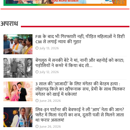
अपराध
FIR के बाद भी गिरफ्तारी नहीं, पीड़ित महिलाओं ने डिप्टी
CM से लगाई न्याय की गुहार
July 13, 2026
बेंगलुरु में सनकी बेटे ने मां, नानी और बहनोई को काटा;
पड़ोसियों ने कमरे में किया बंद तो…
July 12, 2026
3 साल की ‘आजादी’ के लिए मंगेतर की बेरहम हत्या :
लोहागढ़ किले का खौफनाक सच, प्रेमी के साथ मिलकर
मंगेतर को खाई में धकेला!
June 28, 2026
लिव-इन पार्टनर की बेवफाई ने ली ‘आप’ नेता की जान?
फ्लैट में मिला नंदनी का शव, दूसरी पत्नी से मिलने जाता
था फरार असलम!
June 26, 2026