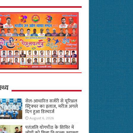
स्थ्य
सेल-आधारित सर्जरी से यूरिथ्रल
स्ट्रिक्चर का इलाज, मरीज अगले
दिन हुआ डिस्चार्ज
August 6, 2026
पतंजलि योगपीठ के शिविर में
लोगों को मिला नि:शुल्क स्वास्थ्य