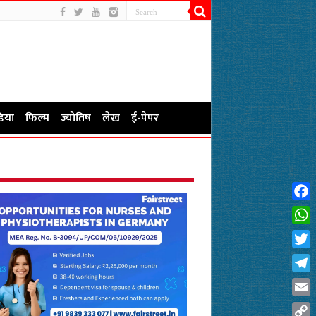
िया
फिल्म
ज्योतिष
लेख
ई-पेपर
Fac
Wha
Twit
Tel
Emai