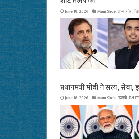
शीट तलब की
June 18, 2026
Main Slide
,
अन्य प्रदेश
,
दे
प्रधानमंत्री मोदी ने सत्य, सेवा,
June 18, 2026
Main Slide
,
दिल्ली
,
देश-वि