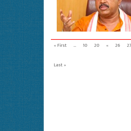
« First
...
10
20
«
26
2
Last »