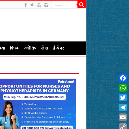
िया
फिल्म
ज्योतिष
लेख
ई-पेपर
Fac
Wha
Twit
Tel
Emai